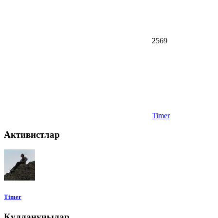
2569
Timer
Активистлар
Timer
Кулланучылар