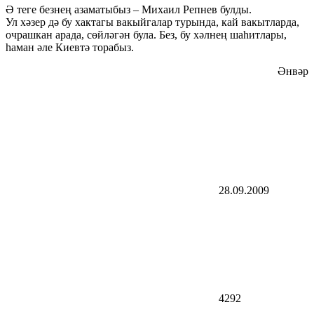
Ә теге безнең азаматыбыз – Михаил Репнев булды.
Ул хәзер дә бу хактагы вакыйгалар турында, кай вакытларда,
очрашкан арада, сөйләгән була. Без, бу хәлнең шаһитлары,
һаман әле Киевтә торабыз.
Әнвәр
28.09.2009
4292