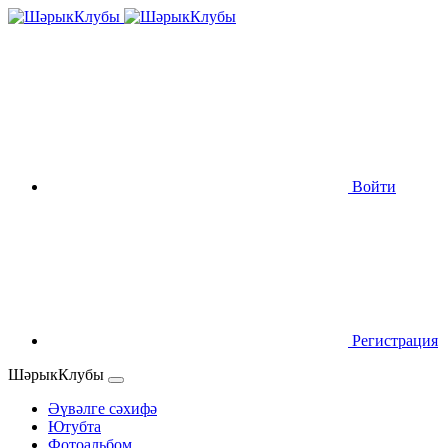
Войти
Регистрация
ШәрыкКлубы
Әүвәлге сәхифә
Ютубта
Фотоальбом