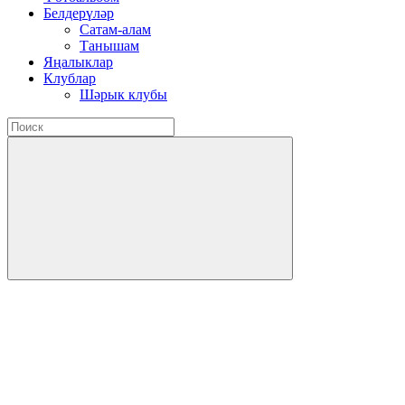
Белдерүләр
Сатам-алам
Танышам
Яңалыклар
Клублар
Шәрык клубы