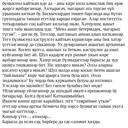
булмәсенә кайткан иде дә – аны кире килә алмаслык бик ерак
җиргә җибәргәннәр. Аптырагач, чыгарып ата торган чүп
урынына киткән бу. Баскычлардан төшеп барганда аңа бүтән
группадагы таныш егетләр каршы очраган. Алар институтта
тоткарланып соң кайтып киләләр икән. Хәтерлим, вакыт
төнгә таба якынлаша иде. “Менә ашап бетермәдек, чыгарып
түгәм”, – дигән бу. Тегеләр, шатланып аннан алып киткәннәр.
Теге бүлмәсенә кәстрүлсез кайткач күршеләре аны бик хәтәр
үгетләгәннәр дә сүккәннәр. Ул дучарланып ашыгып артыннан
киткән. Килеп җитсә, ашалып та беткән, кәстрүлне дә юып
куйганнар бит әй. Шул кадәрле күп рәхмәт укып кире
җибәргәннәр аны. Хәзер инде бүлмәдәгеләр барысы да зур
шомга төшкәннәр бит. Ни эшләргә микән? Әллә аларны
кисәтеп куярга микән? Шул мәлдә алар косып бөтен ашаган
“байлыкны” кире чыгарырга тиеш була шул. Әллә
эндәшмәскә? Бу чорда бик куркыныч булуы да ихтимал.
Үлсәләр ни эшлибез? Без гаепле булабыз бит инде!
Уйлаганнар уйлаганнар да шундый әмәлгә ирешкәннәр бу
бичаралар. Булса булсын! Катнашмыйбыз.
Икенче көнне иртән карыйбыз: теге “тәҗрибәне үткән”
егетләр алны-артны белмичә бер нәрсә булмаган сыман укуга
чыгып киттеләр...
Көннәр үтте..., атналар...
Барысы да исән-сау, һәрбере дә сау-сәламәт калды.