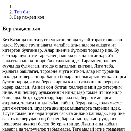
Төп бит
Бер гаҗәеп хәл
Бер гаҗәеп хәл
Без Казанда институтта укыган чорда тулай торакта яшәгән
идек. Күрше группадагы малайга ата-аналары ашарга ит
китергән булганнар. Алар икенче бүлмәдә торалар иде. Бу
егетләр шул итне тәрәзәнең тышкы ягына элгәннәр. Ул
вакытта кыш көннәре бик салкын иде. Тәрәзәнең өлешен
ачучы да булмаган, ите дә онытылып киткән. Язга таба,
җылыта башлагач, тәрәзәне ачуга киткәч, алар ит турында
искә дә төшергәннәр. Башта болар аны чыгарып чүпкә атарга
булганнар дә, әмма берсе каршы килеп азыкны пешерергә
карар кылган. Аннан соң булган хәлләрне мин дә хәтерлим
инде. Аш пешерү булмәсеннән ниндидер тәмле ит исе килә
башлады. Без, студентлар, һәрвакытта, берәрсе ашарга
әзерләсә, теләсә ниндә сәбәп табып, берәр калҗа эләкмәсме
дип өметләнеп, шуларга якынрак ышыгырга тырыша идек.
Тәүге тәмле исе бара торгач сасыга әйләнә башлады. Бер-ике
сәгать пешерүдән соң безнең бар кат монда кәстрүлдә ит
пешерелә икәнен белеп бетергән инде. Ләкин аны кабып
карарга да теләүчеләр табылмады. Теге малай итне тәмамлап