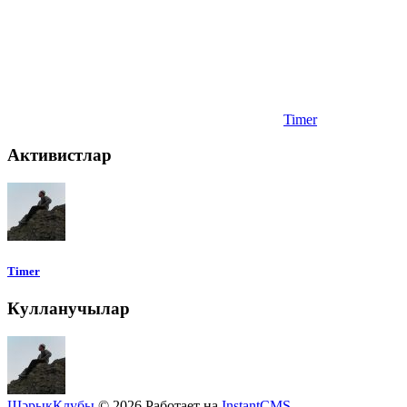
Timer
Активистлар
Timer
Кулланучылар
ШәрыкКлубы
© 2026
Работает на
InstantCMS