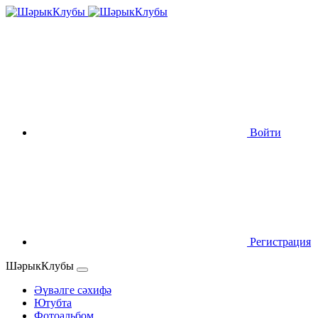
Войти
Регистрация
ШәрыкКлубы
Әүвәлге сәхифә
Ютубта
Фотоальбом