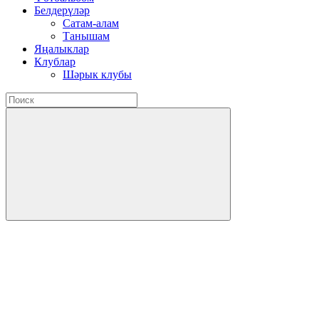
Белдерүләр
Сатам-алам
Танышам
Яңалыклар
Клублар
Шәрык клубы