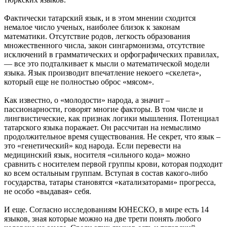
Фактически татарский язык, и в этом мнении сходится
немалое число ученых, наиболее близок к законам
математики. Отсутствие родов, легкость образования
множественного числа, закон сингармонизма, отсутствие
исключений в грамматических и орфографических правилах,
— все это подталкивает к мысли о математической модели
языка. Язык производит впечатление некоего «скелета»,
который еще не полностью оброс «мясом».
Как известно, о «молодости» народа, а значит –
пассионарности, говорят многие факторы. В том числе и
лингвистические, как признак логики мышления. Потенциал
татарского языка поражает. Он рассчитан на немыслимо
продолжительное время существования. Не секрет, что язык –
это «генетический» код народа. Если перевести на
медицинский язык, носителя «сильного кода» можно
сравнить с носителем первой группы крови, которая подходит
ко всем остальным группам. Вступая в состав какого-либо
государства, татары становятся «катализаторами» прогресса,
не особо «выдавая» себя.
И еще. Согласно исследованиям ЮНЕСКО, в мире есть 14
языков, зная которые можно на две трети понять любого