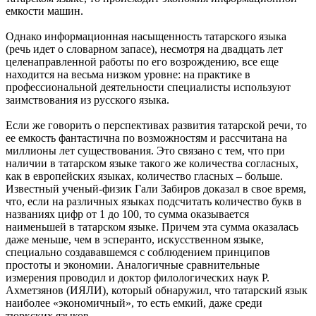
емкости машин.
Однако информационная насыщенность татарского языка
(речь идет о словарном запасе), несмотря на двадцать лет
целенаправленной работы по его возрождению, все еще
находится на весьма низком уровне: на практике в
профессиональной деятельности специалисты используют
заимствования из русского языка.
Если же говорить о перспективах развития татарской речи, то
ее емкость фантастична по возможностям и рассчитана на
миллионы лет существования. Это связано с тем, что при
наличии в татарском языке такого же количества согласных,
как в европейских языках, количество гласных – больше.
Известный ученый-физик Гали Забиров доказал в свое время,
что, если на различных языках подсчитать количество букв в
названиях цифр от 1 до 100, то сумма оказывается
наименьшей в татарском языке. Причем эта сумма оказалась
даже меньше, чем в эсперанто, искусственном языке,
специально создававшемся с соблюдением принципов
простоты и экономии. Аналогичные сравнительные
измерения проводил и доктор филологических наук Р.
Ахметзянов (ИЯЛИ), который обнаружил, что татарский язык
наиболее «экономичный», то есть емкий, даже среди
тюркских языков.