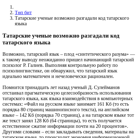
Төп бит
Татарские ученые возможно разгадали код татарского
языка
Татарские ученые возможно разгадали код
татарского языка
Возможно, татарский язык – плод «синтетического разума» —
к такому выводу неожиданно пришел начинающий татарский
психолог Р. Галиев. Выполняя контрольную работу по
психолингвистике, он обнаружил, что татарский язык
идеально математичен и нечеловечески рационален.
Помнится тринадцать лет назад ученый Д. Сулейманов
отстаивал прагматическую целесообразность использования
татарского языка, как языка взаимодействия в компьютерных
системах: «Файл на русском языке занимает 161 Кб (то есть
порядка 80 страниц машинописного текста), на английском
языке – 142 Кб (порядка 70 страниц), а на татарском языке тот
же текст занял 128 Кб (64 страницы), то есть получается
естественное сжатие информации почти на 20 процентов».
Другими словами – если закладывать сведения, материалы на
татарском языке, то происходит экономия информационной