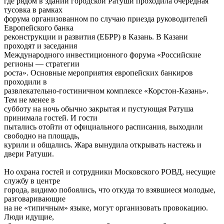
где рядом в здании городской Ратуши проходила очередная
тусовка в рамках
форума организованном по случаю приезда руководителей
Европейского банка
реконструкции и развития (ЕБРР) в Казань. В Казани
проходят и заседания
Международного инвестиционного форума «Российские
регионы — стратегии
роста». Основные мероприятия европейских банкиров
проходили в
развлекательно-гостиничном комплексе «Корстон-Казань».
Тем не менее в
субботу на ночь обычно закрытая и пустующая Ратуша
принимала гостей. И гости
пытались отойти от официального расписания, выходили
свободно на площадь,
курили и общались. Жара вынудила открывать настежь и
двери Ратуши.
Но охрана гостей и сотрудники Московского РОВД, несущие
службу в центре
города, видимо побоялись, что откуда то взявшиеся молодые,
разговаривающие
на не «типичным» языке, могут организовать провокацию.
Люди идущие,