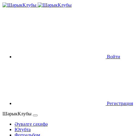
Войти
Регистрация
ШәрыкКлубы
Әүвәлге сәхифә
Ютубта
Фотоальбом