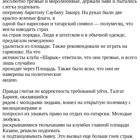
абсолютно трезвые и миролюбивые, держали баян и пытались
слегка подпевать
оперному баритону Саубану Закиру. На руках были две
красно-зеленые флаги, в
одной был нарисован и татарский символ — полумесяц, что
могла наводить страх
на страж порядка. Люди в штатском и в обычной одежде,
предлагали немедленно
удалиться из площади. Также рекомендовали не играть на
гармошке. На что
активисты клуба «Шарык» ответили, что они трезвые, и всего
лишь случайно
проходят через Площадь. Также было ясно, что они не
намерены на политические
акцию.
Правда считая не корректность требований уйти, Талгат
Бариев, оказавшийся
рядом с молодыми людьми, вошел на открытую полемику с
милиционерами и
попросил их уважать право на отдых по-татарски. Молодые
любуясь
раскрывшимися тюльпанами на клумбах главной площади
Казани, решили подпевать
и подтанцовывать баяну. Это вызвал еще больше гнев страж