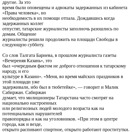
другие. За это
время были оповещены и адвокаты задержанных из кабинета
«Права человека», но
необходимость в их помощи отпала. Дождавшись когда
задержанных коллег
отпустят, татарские журналисты заполночь разошлись по
домам. Общение
журналисты решили продолжить на площади Свободы в
следующую субботу.
Cо слов Талгата Бариева, в прошлом журналиста газеты
«Вечереняя Казань», это
был «очередным фактом не доброго отношения к татарскому
народу, и его
культуре в Казани». «Меня, во время майских праздников в
этой площади уже
задерживали, ибо был в тюбетейке», — говорит и Малик
Сабиржан. Сабиржан
думает, что милиционеры Татарстана часто смотрят на
национально настроенных
или религиозных людей молодого возраста как на
потенциальных нарушителей
правопорядка и как на уголовников. «При этом в центре
города, как и везде,
открыто распивают спиртное, открыто работают проститутки.