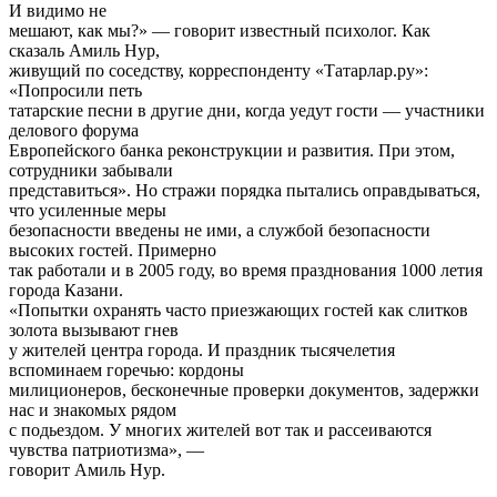
И видимо не
мешают, как мы?» — говорит известный психолог. Как
сказаль Амиль Нур,
живущий по соседству, корреспонденту «Татарлар.ру»:
«Попросили петь
татарские песни в другие дни, когда уедут гости — участники
делового форума
Европейского банка реконструкции и развития. При этом,
сотрудники забывали
представиться». Но стражи порядка пытались оправдываться,
что усиленные меры
безопасности введены не ими, а службой безопасности
высоких гостей. Примерно
так работали и в 2005 году, во время празднования 1000 летия
города Казани.
«Попытки охранять часто приезжающих гостей как слитков
золота вызывают гнев
у жителей центра города. И праздник тысячелетия
вспоминаем горечью: кордоны
милиционеров, бесконечные проверки документов, задержки
нас и знакомых рядом
с подьездом. У многих жителей вот так и рассеиваются
чувства патриотизма», —
говорит Амиль Нур.