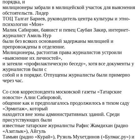
порядка, и
милиционеры забрали в милицейской участок для выяснения
обстоятельств. Лидер
ТОЦ Талгат Бариев, руководитель центра культуры и этно-
психологии «Мон»
Малик Сабирзян, баянист и певец Саубан Закир, интернет-
журналист Амиль Нур
были без всяких оснований задержаны милицией и
препровождены в отделение.
Милиционеры, растоптав права журналистов устроили
«выяснение их личностей»,
и затеяли «профилактическую беседу», хотя все документы у
журналистов были с
собой и в порядке. Отпущены журналисты были примерно
через час.
Со слов корреспондента московской газеты «Татарские
новости» Алии Сабировой,
общение как и предполагалось продолжилось в тихом саду
«Эрмитаж», который
находится вне зоны административных зданий. Среди
присутствующих были
известные татарские журналисты Рафис Жамдихан (радио
«Азатлык»), Айгуль
Тамьян (радио «Курай»), Рузиль Мухетдинов («Булмас.ру») и