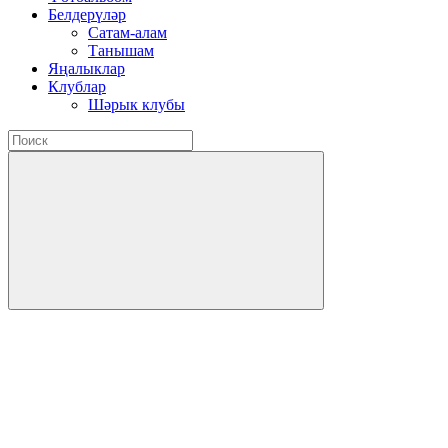
Белдерүләр
Сатам-алам
Танышам
Яңалыклар
Клублар
Шәрык клубы