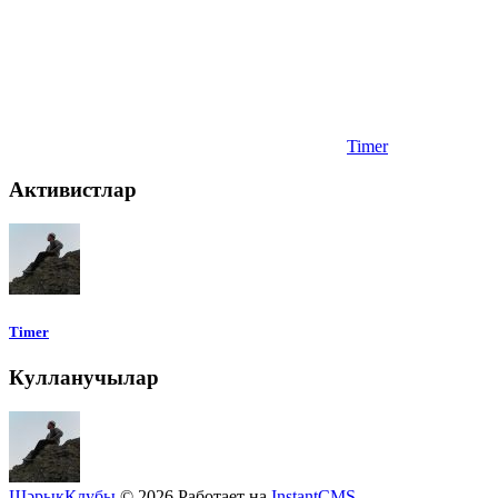
Timer
Активистлар
Timer
Кулланучылар
ШәрыкКлубы
© 2026
Работает на
InstantCMS