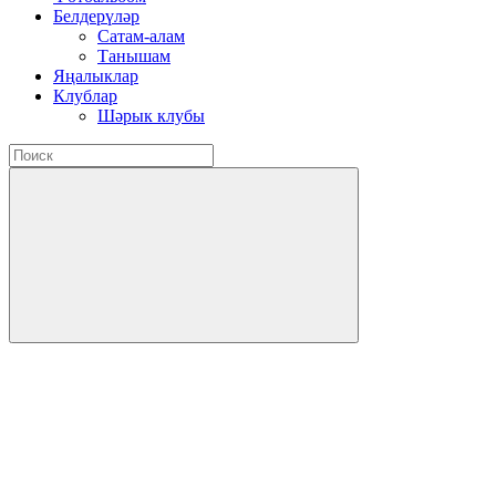
Белдерүләр
Сатам-алам
Танышам
Яңалыклар
Клублар
Шәрык клубы