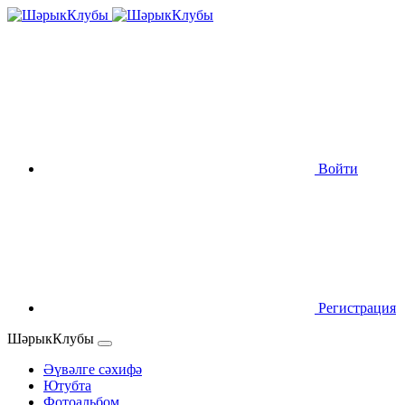
Войти
Регистрация
ШәрыкКлубы
Әүвәлге сәхифә
Ютубта
Фотоальбом