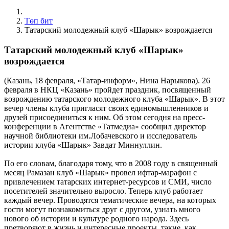
Төп бит
Татарский молодежный клуб «Шарык» возрождается
Татарский молодежный клуб «Шарык»
возрождается
(Казань, 18 февраля, «Татар-информ», Нина Нарыкова). 26
февраля в НКЦ «Казань» пройдет праздник, посвященный
возрождению татарского молодежного клуба «Шарык». В этот
вечер члены клуба пригласят своих единомышленников и
друзей присоединиться к ним. Об этом сегодня на пресс-
конференции в Агентстве «Татмедиа» сообщил директор
научной библиотеки им.Лобачевского и исследователь
истории клуба «Шарык» Завдат Миннуллин.
По его словам, благодаря тому, что в 2008 году в священный
месяц Рамазан клуб «Шарык» провел ифтар-марафон с
привлечением татарских интернет-ресурсов и СМИ, число
посетителей значительно выросло. Теперь клуб работает
каждый вечер. Проводятся тематические вечера, на которых
гости могут познакомиться друг с другом, узнать много
нового об истории и культуре родного народа. Здесь
претворяют в жизнь и интересные проекты, такие, как