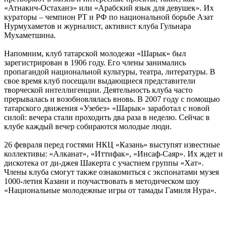
«Атнакич-Остаханэ» или «Арабский язык для девушек». Их
кураторы – чемпион РТ и РФ по национальной борьбе Азат
Нурмухаметов и журналист, активист клуба Гульнара
Мухаметшина.
Напомним, клуб татарской молодежи «Шарык» был
зарегистрирован в 1906 году. Его члены занимались
пропагандой национальной культуры, театра, литературы. В
свое время клуб посещали выдающиеся представители
творческой интеллигенции. Деятельность клуба часто
прерывалась и возобновлялась вновь. В 2007 году с помощью
татарского движения «Узебез» «Шарык» заработал с новой
силой: вечера стали проходить два раза в неделю. Сейчас в
клубе каждый вечер собираются молодые люди.
26 февраля перед гостями НКЦ «Казань» выступят известные
коллективы: «Алканат», «Иттифак», «Инсаф-Саяр». Их ждет и
дискотека от ди-джея Шакерта с участием группы «Хат».
Члены клуба смогут также ознакомиться с экспонатами музея
1000-летия Казани и поучаствовать в методическом шоу
«Национальные молодежные игры от тамады Гамиля Нура».