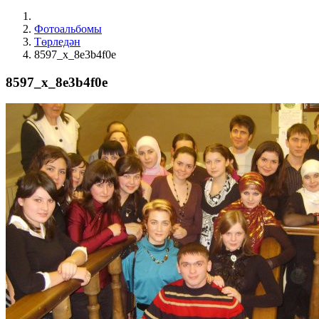
Фотоальбомы
Төрледән
8597_x_8e3b4f0e
8597_x_8e3b4f0e