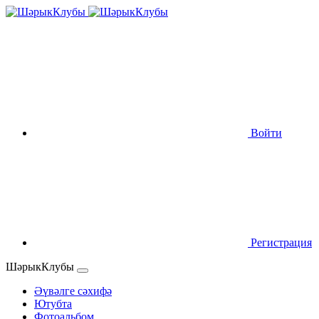
Войти
Регистрация
ШәрыкКлубы
Әүвәлге сәхифә
Ютубта
Фотоальбом