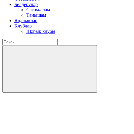
Белдерүләр
Сатам-алам
Танышам
Яңалыклар
Клублар
Шәрык клубы