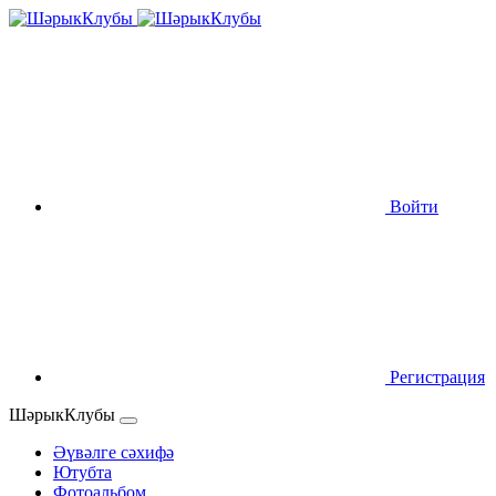
Войти
Регистрация
ШәрыкКлубы
Әүвәлге сәхифә
Ютубта
Фотоальбом