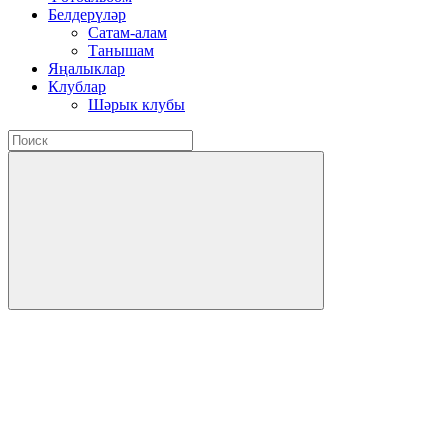
Белдерүләр
Сатам-алам
Танышам
Яңалыклар
Клублар
Шәрык клубы