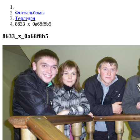
Фотоальбомы
Төрледән
8633_x_0a68f8b5
8633_x_0a68f8b5