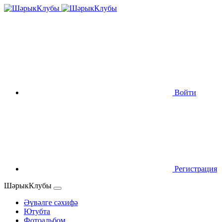
Войти
Регистрация
ШәрыкКлубы
Әүвәлге сәхифә
Ютубта
Фотоальбом