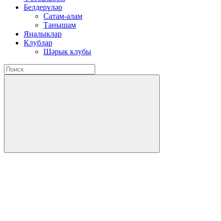
Белдерүләр
Сатам-алам
Танышам
Яңалыклар
Клублар
Шәрык клубы