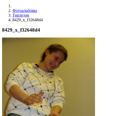
Фотоальбомы
Төрледән
8429_x_f32648d4
8429_x_f32648d4