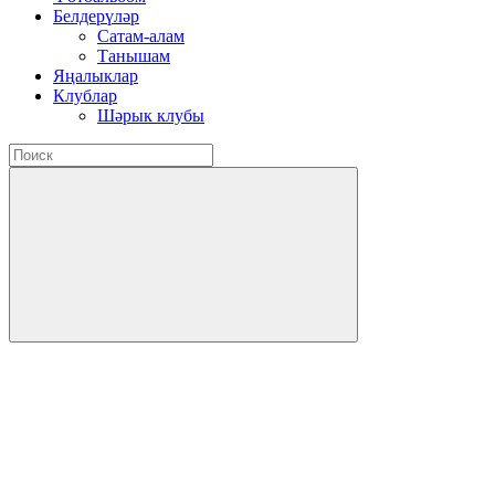
Белдерүләр
Сатам-алам
Танышам
Яңалыклар
Клублар
Шәрык клубы