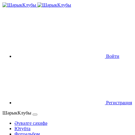
Войти
Регистрация
ШәрыкКлубы
Әүвәлге сәхифә
Ютубта
Фотоальбом